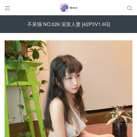


不呆猫 NO.026 浴室人妻 [42P3V1.6G]